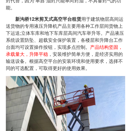
封代替，因为“单唇”油封只能单向封油，不具备封气的功
能。
新沟桥12米剪叉式高空平台租赁
用于建筑物层高间运
送货物的专用液压升降机产品主要用各种工作层间货物上
下运送;立体车库和地下车库层高间汽车举升等。产品液压
系统设置防坠、超载安全保护装置，各楼层和升降台工作
台面均可设置操作按钮，实现多点控制。
产品结构坚固，
承载量大，升降平稳
，安装维护简单方便，是经济实用的
输送设备。根据高空平台的安装环境和使用要求，选择不
同的可选配置，可取得更好的使用效果。