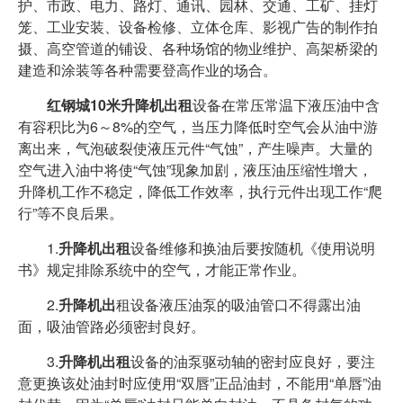
护、市政、电力、路灯、通讯、园林、交通、工矿、挂灯
笼、工业安装、设备检修、立体仓库、影视广告的制作拍
摄、高空管道的铺设、各种场馆的物业维护、高架桥梁的
建造和涂装等各种需要登高作业的场合。
红钢城10米升降机出租
设备在常压常温下液压油中含
有容积比为6～8%的空气，当压力降低时空气会从油中游
离出来，气泡破裂使液压元件“气蚀”，产生噪声。大量的
空气进入油中将使“气蚀”现象加剧，液压油压缩性增大，
升降机工作不稳定，降低工作效率，执行元件出现工作“爬
行”等不良后果。
1.
升降机出租
设备维修和换油后要按随机《使用说明
书》规定排除系统中的空气，才能正常作业。
2.
升降机出
租设备液压油泵的吸油管口不得露出油
面，吸油管路必须密封良好。
3.
升降机出租
设备的油泵驱动轴的密封应良好，要注
意更换该处油封时应使用“双唇”正品油封，不能用“单唇”油