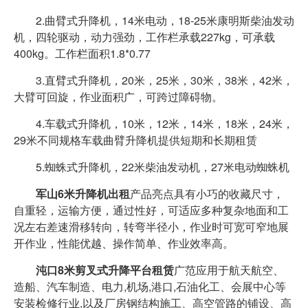
2.曲臂式升降机，14米电动，18-25米康明斯柴油发动
机，四轮驱动，动力强劲，工作栏承载227kg，可承载
400kg。工作栏面积1.8*0.77
3.直臂式升降机，20米，25米，30米，38米，42米，
大臂可回旋，作业面积广，可跨过障碍物。
4.车载式升降机，10米，12米，14米，18米，24米，
29米不同规格车载曲臂升降机提供短期和长期租赁
5.蜘蛛式升降机，22米柴油发动机，27米电动蜘蛛机
军山6米升降机出租
产品亮点具有小巧的收藏尺寸，
自重轻，运输方便，通过性好，可适应多种复杂地面和工
况左右差速滑移转向，转弯半径小，作业时可宽可窄地展
开作业，性能优越、操作简单、作业效率高。
沌口8米剪叉式升降平台租赁
广范应用于航天航空、
造船、汽车制造、电力,机场,港口,石油化工、会展中心等
安装检修行业,以及厂房钢结构施工、高空管路的铺设、高