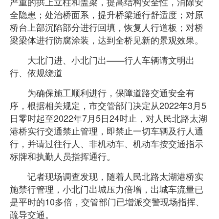
严重的拱上立柱和盖梁，提高结构安全性，消除安
全隐患；处治桥面系，提升桥梁通行舒适度；对原
桥台上部沉陷部分进行回填，恢复人行道板；对桥
梁梁体进行防腐涂装，达到全桥见新的景观效果。
大北门进、小北门出——行人车辆请文明出
行、依规绕道
为确保施工顺利进行，保障道路交通安全有
序，根据相关规定，市交管部门决定从2022年3月5
日零时起至2022年7月5日24时止，对人民北路太湖
港桥实行交通禁止管理，即禁止一切车辆及行人通
行，并请过往行人、非机动车、机动车按交通指示
标牌和执勤人员指挥通行。
记者现场调查发现，随着人民北路太湖港桥实
施禁行管理，小北门出城压力倍增，出城车流量已
是平时的10多倍，交管部门已增派交警现场指挥、
疏导交通。