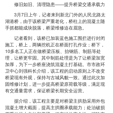
修旧如旧、清理隐患——提升桥梁交通承载力
3月7日上午，记者来到新北门外的人民北路太
湖港桥，由于该桥梁严重老化，桥柱上的混凝土随
手抓都能成块脱落，桥梁维修迫在眉急。
记者看到，该桥已加装蓝色施工围拦进行封闭
施工，桥上，两辆挖机正在桥面打孔作业；桥下，
10多名工人正在做桥梁压板、抬钢筋、制筋等处
理，让桥更牢固。其中制筋处理是为了让桥梁加宽
加厚，为下一步桥座浇筑混凝土打基础。市市政环
卫中心刘强科长介绍，该工程的启动原则上不改变
桥梁现有外观，保持与古城风貌一致。通过此次加
固维修计划，进一步提高桥梁原荷载等级，满足现
有交通量需求，保证桥梁长期安全运营。
据介绍，该工程主要是对桥梁主拱肋采用外包
混凝土增大截面，提高主拱圈承载能力；处治破损